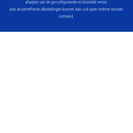
afwijken van de geconfigureerde en bestelde versie.
Aan de betreffende afbeeldingen kunnen dan ook geen rechten worden
ontleend.