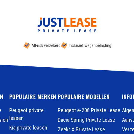
All-risk verzekerd
Inclusief wegenbelasting
EN
POPULAIRE MERKEN
POPULAIRE MODELLEN
INFO
e
Peugeot private
Peugeot e-208 Private Lease
Alge
leasen
sion
Dacia Spring Private Lease
Aanvu
Kia private leasen
Zeekr X Private Lease
Verz