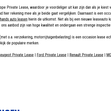
 Private Lease, waardoor je voordeliger uit kan zijn dan als je kiest vo
ud hier rekening mee als je beide gaat vergelijken. Daarnaast is een occ
hands auto leasen
hierin de uitkomst. Net als bij een nieuwe leaseauto
n ons aanbod zijn van hoge kwaliteit en ondergaan een strenge inspectie
ve (met o.a. verzekering, motorrijtuigenbelasting) is een occasion lease
ekijk de populaire merken.
eugeot Private Lease
|
Ford Private Lease
|
Renault Private Lease
|
MG