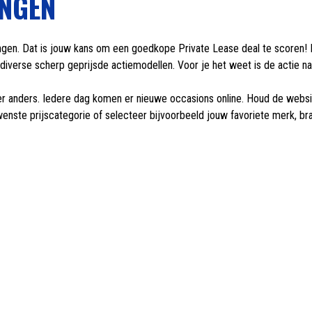
INGEN
ngen. Dat is jouw kans om een goedkope Private Lease deal te scoren! M
iverse scherp geprijsde actiemodellen. Voor je het weet is de actie na
 anders. Iedere dag komen er nieuwe occasions online. Houd de website d
wenste prijscategorie of selecteer bijvoorbeeld jouw favoriete merk, b