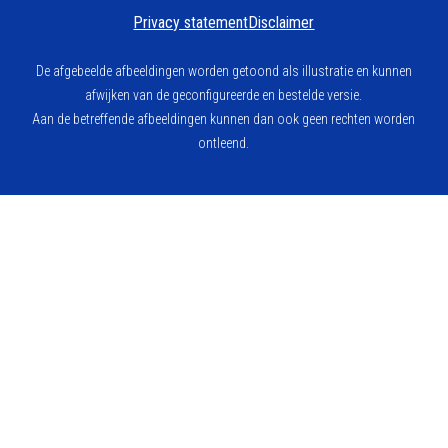
Privacy statement
Disclaimer
De afgebeelde afbeeldingen worden getoond als illustratie en kunnen
afwijken van de geconfigureerde en bestelde versie.
Aan de betreffende afbeeldingen kunnen dan ook geen rechten worden
ontleend.