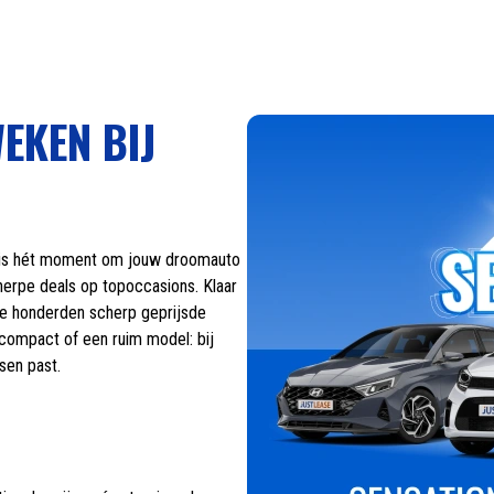
EKEN BIJ
it is hét moment om jouw droomauto
herpe deals op topoccasions. Klaar
we honderden scherp geprijsde
, compact of een ruim model: bij
sen past.