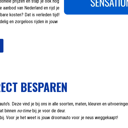
ionele prijzen én stap je ook nog
ase aanbod van Nederland en rijd je
are kosten? Dat is verleden tijd!
delig en zorgeloos rijden in jouw
RECT BESPAREN
auto's. Deze vind je bij ons in alle soorten, maten, kleuren en uitvoerin
aat binnen
no-time
bij je voor de deur.
 bij. Voor je het weet is jouw droomauto voor je neus weggekaapt!