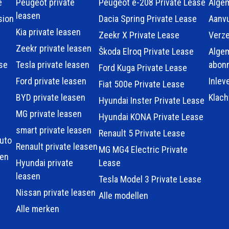
e
Peugeot private
Peugeot e-208 Private Lease
Alge
leasen
sion
Dacia Spring Private Lease
Aanvu
Kia private leasen
Zeekr X Private Lease
Verz
Zeekr private leasen
Škoda Elroq Private Lease
Alge
se
Tesla private leasen
abon
Ford Kuga Private Lease
Ford private leasen
Inlev
Fiat 500e Private Lease
BYD private leasen
Klac
Hyundai Inster Private Lease
MG private leasen
Hyundai KONA Private Lease
smart private leasen
Renault 5 Private Lease
auto
Renault private leasen
MG MG4 Electric Private
sen
Hyundai private
Lease
leasen
Tesla Model 3 Private Lease
Nissan private leasen
Alle modellen
Alle merken