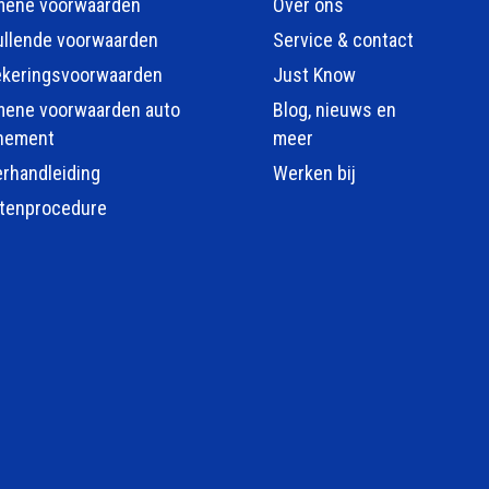
mene voorwaarden
Over ons
llende voorwaarden
Service & contact
ekeringsvoorwaarden
Just Know
mene voorwaarden auto
Blog, nieuws en
nement
meer
erhandleiding
Werken bij
htenprocedure