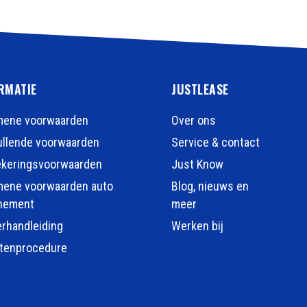
RMATIE
JUSTLEASE
mene voorwaarden
Over ons
llende voorwaarden
Service & contact
ekeringsvoorwaarden
Just Know
mene voorwaarden auto
Blog, nieuws en
nement
meer
erhandleiding
Werken bij
htenprocedure