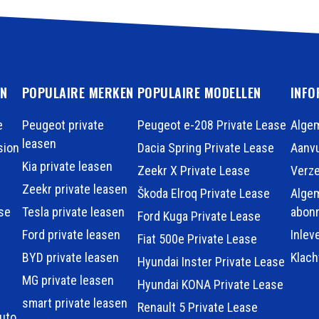
EN
POPULAIRE MERKEN
POPULAIRE MODELLEN
INFO
e
Peugeot private
Peugeot e-208 Private Lease
Alge
leasen
sion
Dacia Spring Private Lease
Aanvu
Kia private leasen
Zeekr X Private Lease
Verz
Zeekr private leasen
Škoda Elroq Private Lease
Alge
se
Tesla private leasen
abon
Ford Kuga Private Lease
Ford private leasen
Inlev
Fiat 500e Private Lease
BYD private leasen
Klac
Hyundai Inster Private Lease
MG private leasen
Hyundai KONA Private Lease
smart private leasen
Renault 5 Private Lease
auto