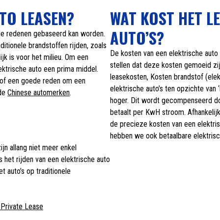
TO LEASEN?
WAT KOST HET L
AUTO’S?
ende redenen gebaseerd kan worden.
aditionele brandstoffen rijden, zoals
De kosten van een elektrische auto 
jk is voor het milieu. Om een
stellen dat deze kosten gemoeid zij
lektrische auto een prima middel.
leasekosten, Kosten brandstof (elek
dstof een goede reden om een
elektrische auto’s ten opzichte van 
 de
Chinese automerken
.
hoger. Dit wordt gecompenseerd doo
betaalt per KwH stroom. Afhankelij
de precieze kosten van een elektri
hebben we ook betaalbare elektrisc
ijn allang niet meer enkel
is het rijden van een elektrische auto
t auto’s op traditionele
 Private Lease