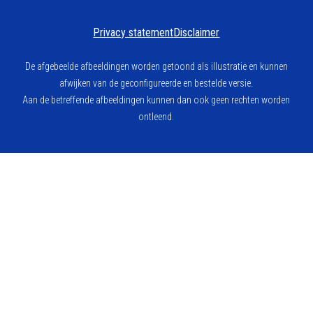
Privacy statement
Disclaimer
De afgebeelde afbeeldingen worden getoond als illustratie en kunnen
afwijken van de geconfigureerde en bestelde versie.
Aan de betreffende afbeeldingen kunnen dan ook geen rechten worden
ontleend.